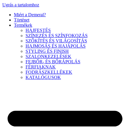
Ugrás a tartalomhoz
Miért a Demeral?
Történet
Termékek
HAJFESTÉS
SZÍNEZÉS ÉS SZÍNFOKOZÁS
SZŐKÍTÉS ÉS VILÁGOSÍTÁS
HAJMOSÁS ÉS HAJÁPOLÁS
STYLING ÉS FINISH
SZALONKEZELÉSEK
FEJBŐR- ÉS BŐRÁPOLÁS
FÉRFIAKNAK
FODRÁSZKELLÉKEK
KATALÓGUSOK