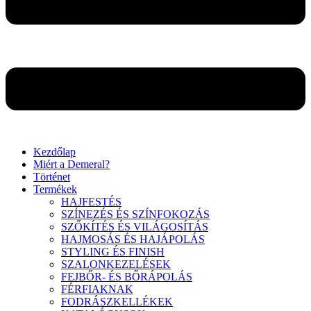
Kezdőlap
Miért a Demeral?
Történet
Termékek
HAJFESTÉS
SZÍNEZÉS ÉS SZÍNFOKOZÁS
SZŐKÍTÉS ÉS VILÁGOSÍTÁS
HAJMOSÁS ÉS HAJÁPOLÁS
STYLING ÉS FINISH
SZALONKEZELÉSEK
FEJBŐR- ÉS BŐRÁPOLÁS
FÉRFIAKNAK
FODRÁSZKELLÉKEK