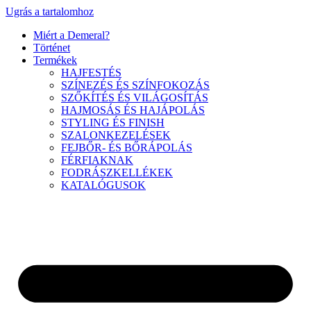
Ugrás a tartalomhoz
Miért a Demeral?
Történet
Termékek
HAJFESTÉS
SZÍNEZÉS ÉS SZÍNFOKOZÁS
SZŐKÍTÉS ÉS VILÁGOSÍTÁS
HAJMOSÁS ÉS HAJÁPOLÁS
STYLING ÉS FINISH
SZALONKEZELÉSEK
FEJBŐR- ÉS BŐRÁPOLÁS
FÉRFIAKNAK
FODRÁSZKELLÉKEK
KATALÓGUSOK