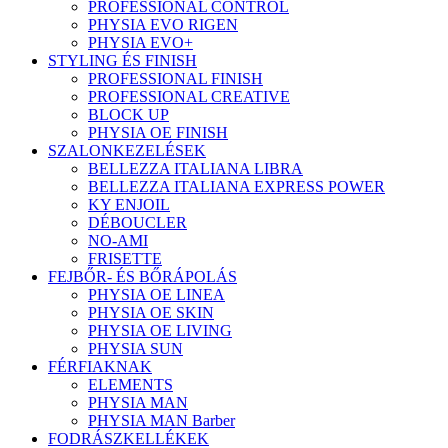
PROFESSIONAL CONTROL
PHYSIA EVO RIGEN
PHYSIA EVO+
STYLING ÉS FINISH
PROFESSIONAL FINISH
PROFESSIONAL CREATIVE
BLOCK UP
PHYSIA OE FINISH
SZALONKEZELÉSEK
BELLEZZA ITALIANA LIBRA
BELLEZZA ITALIANA EXPRESS POWER
KY ENJOIL
DÉBOUCLER
NO-AMI
FRISETTE
FEJBŐR- ÉS BŐRÁPOLÁS
PHYSIA OE LINEA
PHYSIA OE SKIN
PHYSIA OE LIVING
PHYSIA SUN
FÉRFIAKNAK
ELEMENTS
PHYSIA MAN
PHYSIA MAN Barber
FODRÁSZKELLÉKEK