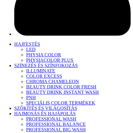
HAJFESTÉS
LED
PHYSIA COLOR
PHYSIACOLOR PLUS
SZÍNEZÉS ÉS SZÍNFOKOZÁS
ILLUMINATE
COLOR EXCESS
CHROMA CHAMELEON
BEAUTY DRINK COLOR FRESH
BEAUTY DRINK INSTANT WASH
PNH
SPECIÁLIS COLOR TERMÉKEK
SZŐKÍTÉS ÉS VILÁGOSÍTÁS
HAJMOSÁS ÉS HAJÁPOLÁS
PROFESSIONAL WASH
PROFESSIONAL BALANCE
PROFESSIONAL BIG WASH