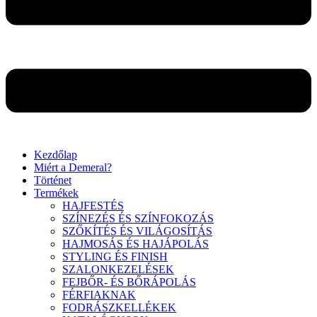
Kezdőlap
Miért a Demeral?
Történet
Termékek
HAJFESTÉS
SZÍNEZÉS ÉS SZÍNFOKOZÁS
SZŐKÍTÉS ÉS VILÁGOSÍTÁS
HAJMOSÁS ÉS HAJÁPOLÁS
STYLING ÉS FINISH
SZALONKEZELÉSEK
FEJBŐR- ÉS BŐRÁPOLÁS
FÉRFIAKNAK
FODRÁSZKELLÉKEK