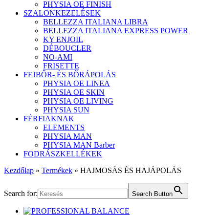
PHYSIA OE FINISH
SZALONKEZELÉSEK
BELLEZZA ITALIANA LIBRA
BELLEZZA ITALIANA EXPRESS POWER
KY ENJOIL
DÉBOUCLER
NO-AMI
FRISETTE
FEJBŐR- ÉS BŐRÁPOLÁS
PHYSIA OE LINEA
PHYSIA OE SKIN
PHYSIA OE LIVING
PHYSIA SUN
FÉRFIAKNAK
ELEMENTS
PHYSIA MAN
PHYSIA MAN Barber
FODRÁSZKELLÉKEK
Kezdőlap
»
Termékek
»
HAJMOSÁS ÉS HAJÁPOLÁS
Search for:
Search Button