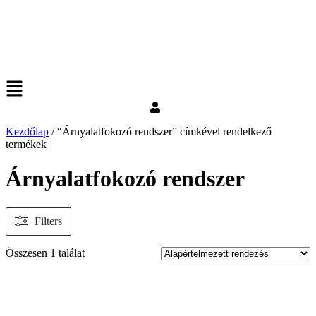
Kezdőlap
/ “Árnyalatfokozó rendszer” címkével rendelkező
termékek
Árnyalatfokozó rendszer
Filters
Összesen 1 találat