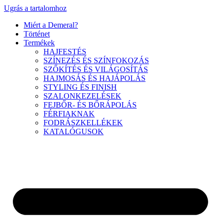
Ugrás a tartalomhoz
Miért a Demeral?
Történet
Termékek
HAJFESTÉS
SZÍNEZÉS ÉS SZÍNFOKOZÁS
SZŐKÍTÉS ÉS VILÁGOSÍTÁS
HAJMOSÁS ÉS HAJÁPOLÁS
STYLING ÉS FINISH
SZALONKEZELÉSEK
FEJBŐR- ÉS BŐRÁPOLÁS
FÉRFIAKNAK
FODRÁSZKELLÉKEK
KATALÓGUSOK