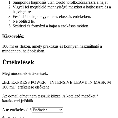
Samponos hajmosás után töröld törölközőszárazra a hajat.
Vigyél fel megfelelő mennyiségű maszkot a hajhosszra és a
hajvégekre.
Fésüld át a hajat egyenletes eloszlás érdekében.
Ne öblítsd le.
Szárítsd és formázd a hajat a szokásos módon.
Kiszerelés:
100 ml-es flakon, amely praktikus és könnyen használható a
mindennapi hajápolásban.
Értékelések
Még nincsenek értékelések.
„B.I. EXPRESS POWER – INTENSIVE LEAVE IN MASK M
100 ml.” értékelése elsőként
Az e-mail címet nem tesszük közzé.
A kötelező mezőket
*
karakterrel jelöltük
A te értékelésed
*