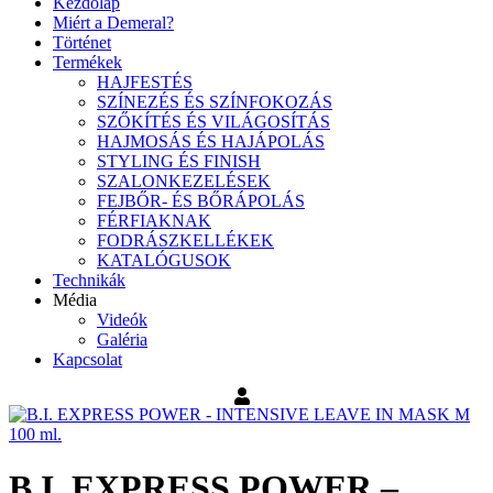
Kezdőlap
Miért a Demeral?
Történet
Termékek
HAJFESTÉS
SZÍNEZÉS ÉS SZÍNFOKOZÁS
SZŐKÍTÉS ÉS VILÁGOSÍTÁS
HAJMOSÁS ÉS HAJÁPOLÁS
STYLING ÉS FINISH
SZALONKEZELÉSEK
FEJBŐR- ÉS BŐRÁPOLÁS
FÉRFIAKNAK
FODRÁSZKELLÉKEK
KATALÓGUSOK
Technikák
Média
Videók
Galéria
Kapcsolat
B.I. EXPRESS POWER –