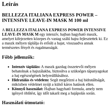
Leírás
BELLEZZA ITALIANA EXPRESS POWER –
INTENSIVE LEAVE-IN MASK M 100 ml
A
BELLEZZA ITALIANA EXPRESS POWER INTENSIVE
LEAVE-IN MASK M
egy intenzív, hajban hagyható maszk,
amelyet kifejezetten közepes és vastag szálú hajra fejlesztettek ki. Ez
a maszk mélyen táplálja és erősíti a hajat, visszaadva annak
természetes fényét és rugalmasságát.
Főbb jellemzők:
Intenzív táplálás:
A maszk gazdag összetevői mélyen
behatolnak a hajszálakba, biztosítva a szükséges tápanyagokat
a haj egészségének helyreállításához.
Hidratálás és védelem:
Segít megőrizni a haj hidratáltságát,
miközben védelmet nyújt a külső káros hatások ellen.
Könnyű használat:
Hajban hagyható formula, amely nem
igényel öblítést, így időt takarít meg a hajápolás során.
Használati útmutató: