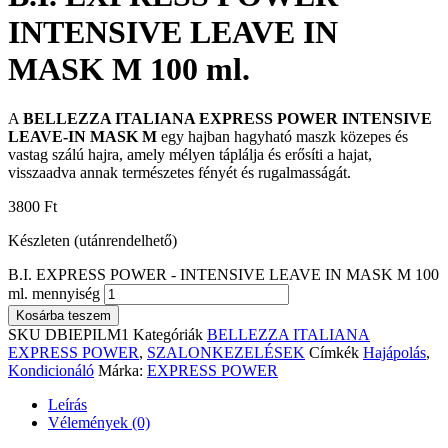
INTENSIVE LEAVE IN
MASK M 100 ml.
A
BELLEZZA ITALIANA EXPRESS POWER INTENSIVE
LEAVE-IN MASK M
egy hajban hagyható maszk közepes és
vastag szálú hajra, amely mélyen táplálja és erősíti a hajat,
visszaadva annak természetes fényét és rugalmasságát.
3800
Ft
Készleten (utánrendelhető)
B.I. EXPRESS POWER - INTENSIVE LEAVE IN MASK M 100
ml. mennyiség
Kosárba teszem
SKU
DBIEPILM1
Kategóriák
BELLEZZA ITALIANA
EXPRESS POWER
,
SZALONKEZELÉSEK
Címkék
Hajápolás
,
Kondicionáló
Márka:
EXPRESS POWER
Leírás
Vélemények (0)