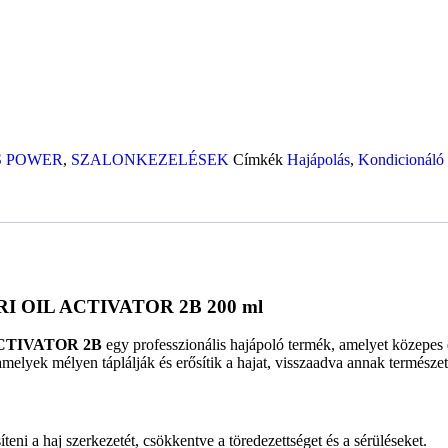
S POWER
,
SZALONKEZELÉSEK
Címkék
Hajápolás
,
Kondicionáló
 OIL ACTIVATOR 2B 200 ml
CTIVATOR 2B
egy professzionális hajápoló termék, amelyet közepes és 
amelyek mélyen táplálják és erősítik a hajat, visszaadva annak természet
íteni a haj szerkezetét, csökkentve a töredezettséget és a sérüléseket.