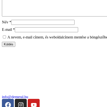
Név
*
E-mail
*
A nevem, e-mail címem, és weboldalcímem mentése a böngészőb
info@demeral.hu