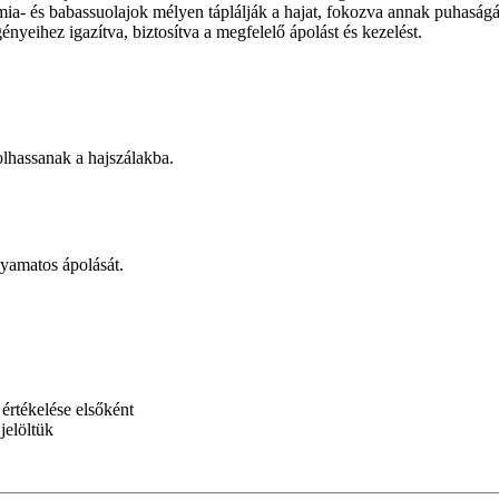
ia- és babassuolajok mélyen táplálják a hajat, fokozva annak puhaságát
ényeihez igazítva, biztosítva a megfelelő ápolást és kezelést.
lhassanak a hajszálakba.
lyamatos ápolását.
ékelése elsőként
jelöltük