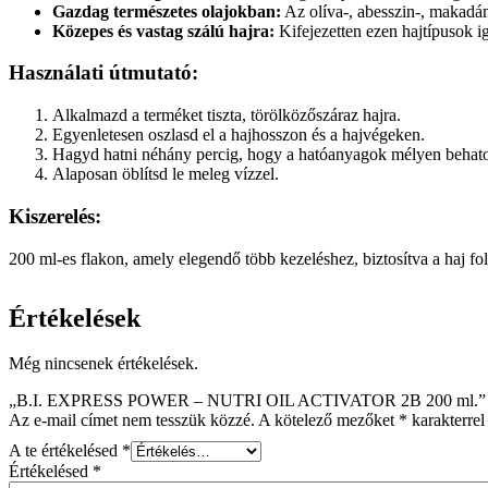
Gazdag természetes olajokban:
Az olíva-, abesszin-, makadám
Közepes és vastag szálú hajra:
Kifejezetten ezen hajtípusok ig
Használati útmutató:
Alkalmazd a terméket tiszta, törölközőszáraz hajra.
Egyenletesen oszlasd el a hajhosszon és a hajvégeken.
Hagyd hatni néhány percig, hogy a hatóanyagok mélyen behato
Alaposan öblítsd le meleg vízzel.
Kiszerelés:
200 ml-es flakon, amely elegendő több kezeléshez, biztosítva a haj fo
Értékelések
Még nincsenek értékelések.
„B.I. EXPRESS POWER – NUTRI OIL ACTIVATOR 2B 200 ml.” ért
Az e-mail címet nem tesszük közzé.
A kötelező mezőket
*
karakterrel 
A te értékelésed
*
Értékelésed
*