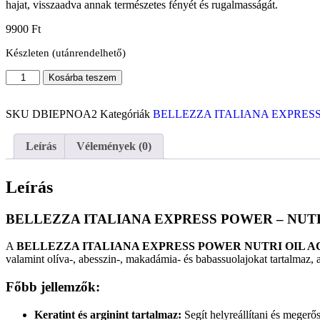
hajat, visszaadva annak természetes fényét és rugalmasságát.
9900
Ft
Készleten (utánrendelhető)
Kosárba teszem
SKU
DBIEPNOA2
Kategóriák
BELLEZZA ITALIANA EXPRES
Leírás
Vélemények (0)
Leírás
BELLEZZA ITALIANA EXPRESS POWER – NUTRI
A
BELLEZZA ITALIANA EXPRESS POWER NUTRI OIL A
valamint olíva-, abesszin-, makadámia- és babassuolajokat tartalmaz, 
Főbb jellemzők:
Keratint és arginint tartalmaz:
Segít helyreállítani és megerős