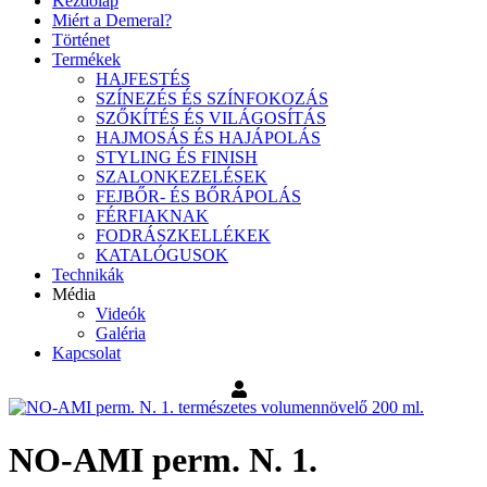
Kezdőlap
Miért a Demeral?
Történet
Termékek
HAJFESTÉS
SZÍNEZÉS ÉS SZÍNFOKOZÁS
SZŐKÍTÉS ÉS VILÁGOSÍTÁS
HAJMOSÁS ÉS HAJÁPOLÁS
STYLING ÉS FINISH
SZALONKEZELÉSEK
FEJBŐR- ÉS BŐRÁPOLÁS
FÉRFIAKNAK
FODRÁSZKELLÉKEK
KATALÓGUSOK
Technikák
Média
Videók
Galéria
Kapcsolat
NO-AMI perm. N. 1.