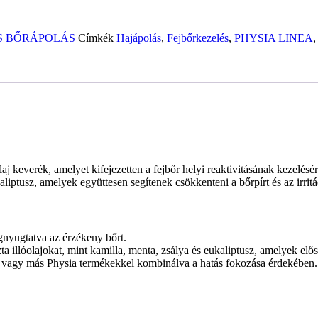
ÉS BŐRÁPOLÁS
Címkék
Hajápolás
,
Fejbőrkezelés
,
PHYSIA LINEA
aj keverék, amelyet kifejezetten a fejbőr helyi reaktivitásának kezelésé
kaliptusz, amelyek együttesen segítenek csökkenteni a bőrpírt és az irritá
egnyugtatva az érzékeny bőrt.
 illóolajokat, mint kamilla, menta, zsálya és eukaliptusz, amelyek előse
 vagy más Physia termékekkel kombinálva a hatás fokozása érdekében.