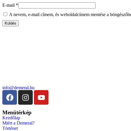
E-mail
*
A nevem, e-mail címem, és weboldalcímem mentése a böngészőb
info@demeral.hu
Menütérkép
Kezdőlap
Miért a Demeral?
Történet