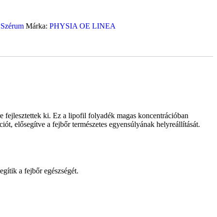
,
Szérum
Márka:
PHYSIA OE LINEA
re fejlesztettek ki. Ez a lipofil folyadék magas koncentrációban
ciót, elősegítve a fejbőr természetes egyensúlyának helyreállítását.
gítik a fejbőr egészségét.