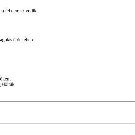
n fel nem szívódik.
dagolás érdekében.
sőként
jelöltük