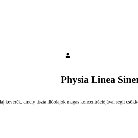
Physia Linea Siner
aj keverék, amely tiszta illóolajok magas koncentrációjával segít csökken