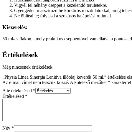
Vigyél fel néhány cseppet a kezelendő területekre.
Gyengéden masszírozd be körkörös mozdulatokkal, amíg teljese
Ne öblítsd le; folytasd a szokásos hajápolási rutinnal.
Kiszerelés:
50 ml-es flakon, amely praktikus cseppentővel van ellátva a pontos a
Értékelések
Még nincsenek értékelések.
„Physia Linea Sinergia Lenitiva illóolaj keverék 50 ml.” értékelése el
Az e-mail címet nem tesszük közzé.
A kötelező mezőket
*
karakterrel 
A te értékelésed
*
Értékelésed
*
Név
*