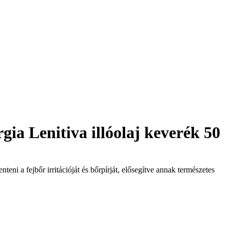
gia Lenitiva illóolaj keverék 50
teni a fejbőr irritációját és bőrpírját, elősegítve annak természetes