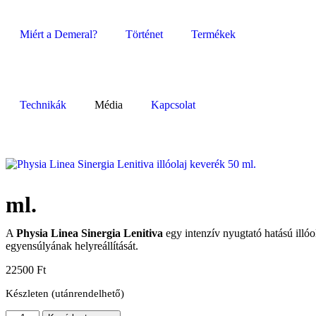
Miért a Demeral?
Történet
Termékek
Technikák
Média
Kapcsolat
ml.
A
Physia Linea Sinergia Lenitiva
egy intenzív nyugtató hatású illóol
egyensúlyának helyreállítását.
22500
Ft
Készleten (utánrendelhető)