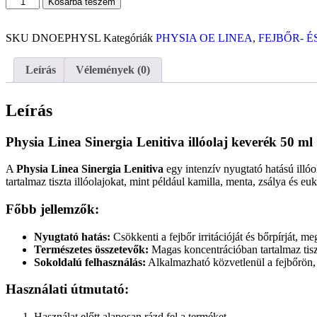
Kosárba teszem
SKU
DNOEPHYSL
Kategóriák
PHYSIA OE LINEA
,
FEJBŐR- 
Leírás
Vélemények (0)
Leírás
Physia Linea Sinergia Lenitiva illóolaj keverék 50 ml
A
Physia Linea Sinergia Lenitiva
egy intenzív nyugtató hatású illóol
tartalmaz tiszta illóolajokat, mint például kamilla, menta, zsálya és eu
Főbb jellemzők:
Nyugtató hatás:
Csökkenti a fejbőr irritációját és bőrpírját, m
Természetes összetevők:
Magas koncentrációban tartalmaz tiszta
Sokoldalú felhasználás:
Alkalmazható közvetlenül a fejbőrön,
Használati útmutató:
Használat előtt alaposan rázd fel a terméket.