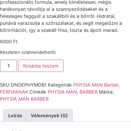
professzionális formula, amely kíméletesen, mégis
hatékonyan távolítja el a szennyeződéseket és a
felesleges faggyút a szakállból és a bőrről. Hidratál,
puhává varázsolja a szőrszálakat, és segít megelőzni a
bőrirritációt, így a szakáll friss, tiszta és ápolt marad.
6000
Ft
Készleten (utánrendelhető)
Kosárba teszem
SKU
DNOEPHYMDB1
Kategóriák
PHYSIA MAN Barber
,
FÉRFIAKNAK
Címkék
PHYSIA MAN
,
BARBER
Márka:
PHYSIA MAN BARBER
Leírás
Vélemények (0)