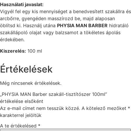
Használati javaslat:
Vigyél fel egy kis mennyiséget a benedvesített szakállra és
arcbőrre, gyengéden masszírozd be, majd alaposan
öblítsd ki. Használj utána
PHYSIA MAN BARBER
hidratáló
szakállápoló olajat vagy balzsamot a tökéletes ápolás
érdekében.
Kiszerelés:
100 ml
Értékelések
Még nincsenek értékelések.
„PHYSIA MAN Barber szakáll-tisztítószer 100ml”
értékelése elsőként
Az e-mail címet nem tesszük közzé.
A kötelező mezőket
*
karakterrel jelöltük
A te értékelésed
*