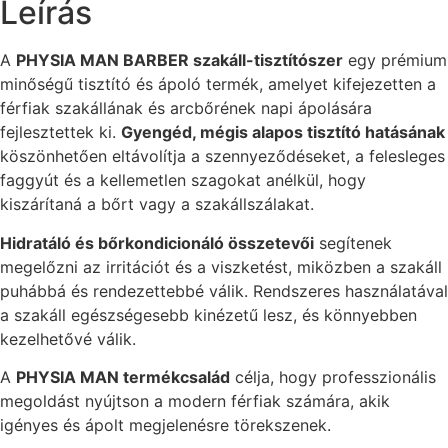
Leírás
A
PHYSIA MAN BARBER szakáll-tisztítószer
egy prémium
minőségű tisztító és ápoló termék, amelyet kifejezetten a
férfiak szakállának és arcbőrének napi ápolására
fejlesztettek ki.
Gyengéd, mégis alapos tisztító hatásának
köszönhetően eltávolítja a szennyeződéseket, a felesleges
faggyút és a kellemetlen szagokat anélkül, hogy
kiszárítaná a bőrt vagy a szakállszálakat.
Hidratáló és bőrkondicionáló összetevői
segítenek
megelőzni az irritációt és a viszketést, miközben a szakáll
puhábbá és rendezettebbé válik. Rendszeres használatával
a szakáll egészségesebb kinézetű lesz, és könnyebben
kezelhetővé válik.
A
PHYSIA MAN termékcsalád
célja, hogy professzionális
megoldást nyújtson a modern férfiak számára, akik
igényes és ápolt megjelenésre törekszenek.