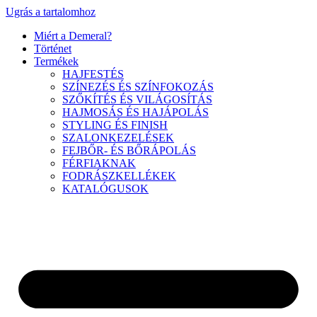
Ugrás a tartalomhoz
Miért a Demeral?
Történet
Termékek
HAJFESTÉS
SZÍNEZÉS ÉS SZÍNFOKOZÁS
SZŐKÍTÉS ÉS VILÁGOSÍTÁS
HAJMOSÁS ÉS HAJÁPOLÁS
STYLING ÉS FINISH
SZALONKEZELÉSEK
FEJBŐR- ÉS BŐRÁPOLÁS
FÉRFIAKNAK
FODRÁSZKELLÉKEK
KATALÓGUSOK