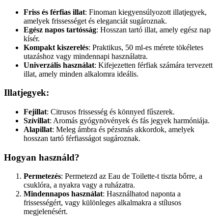
Friss és férfias illat
: Finoman kiegyensúlyozott illatjegyek,
amelyek frissességet és eleganciát sugároznak.
Egész napos tartósság
: Hosszan tartó illat, amely egész nap
kísér.
Kompakt kiszerelés
: Praktikus, 50 ml-es mérete tökéletes
utazáshoz vagy mindennapi használatra.
Univerzális használat
: Kifejezetten férfiak számára tervezett
illat, amely minden alkalomra ideális.
Illatjegyek
:
Fejillat
: Citrusos frissesség és könnyed fűszerek.
Szívillat
: Aromás gyógynövények és fás jegyek harmóniája.
Alapillat
: Meleg ámbra és pézsmás akkordok, amelyek
hosszan tartó férfiasságot sugároznak.
Hogyan használd?
Permetezés
: Permetezd az Eau de Toilette-t tiszta bőrre, a
csuklóra, a nyakra vagy a ruházatra.
Mindennapos használat
: Használhatod naponta a
frissességért, vagy különleges alkalmakra a stílusos
megjelenésért.