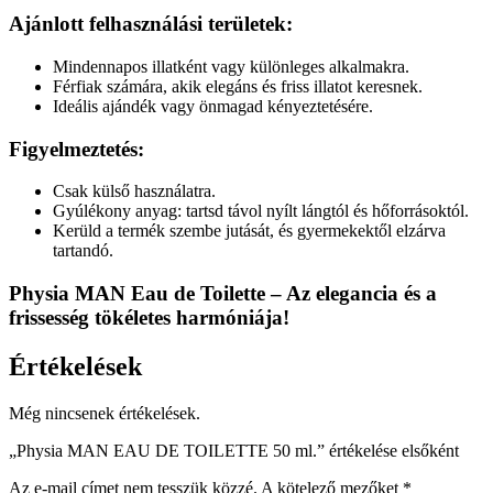
Ajánlott felhasználási területek
:
Mindennapos illatként vagy különleges alkalmakra.
Férfiak számára, akik elegáns és friss illatot keresnek.
Ideális ajándék vagy önmagad kényeztetésére.
Figyelmeztetés
:
Csak külső használatra.
Gyúlékony anyag: tartsd távol nyílt lángtól és hőforrásoktól.
Kerüld a termék szembe jutását, és gyermekektől elzárva
tartandó.
Physia MAN Eau de Toilette
– Az elegancia és a
frissesség tökéletes harmóniája!
Értékelések
Még nincsenek értékelések.
„Physia MAN EAU DE TOILETTE 50 ml.” értékelése elsőként
Az e-mail címet nem tesszük közzé.
A kötelező mezőket
*