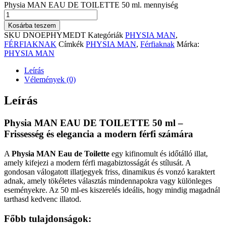
Physia MAN EAU DE TOILETTE 50 ml. mennyiség
Kosárba teszem
SKU
DNOEPHYMEDT
Kategóriák
PHYSIA MAN
,
FÉRFIAKNAK
Címkék
PHYSIA MAN
,
Férfiaknak
Márka:
PHYSIA MAN
Leírás
Vélemények (0)
Leírás
Physia MAN EAU DE TOILETTE 50 ml –
Frissesség és elegancia a modern férfi számára
A
Physia MAN Eau de Toilette
egy kifinomult és időtálló illat,
amely kifejezi a modern férfi magabiztosságát és stílusát. A
gondosan válogatott illatjegyek friss, dinamikus és vonzó karaktert
adnak, amely tökéletes választás mindennapokra vagy különleges
eseményekre. Az 50 ml-es kiszerelés ideális, hogy mindig magadnál
tarthasd kedvenc illatod.
Főbb tulajdonságok
: