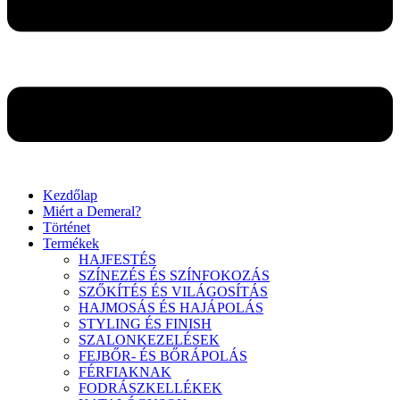
Kezdőlap
Miért a Demeral?
Történet
Termékek
HAJFESTÉS
SZÍNEZÉS ÉS SZÍNFOKOZÁS
SZŐKÍTÉS ÉS VILÁGOSÍTÁS
HAJMOSÁS ÉS HAJÁPOLÁS
STYLING ÉS FINISH
SZALONKEZELÉSEK
FEJBŐR- ÉS BŐRÁPOLÁS
FÉRFIAKNAK
FODRÁSZKELLÉKEK