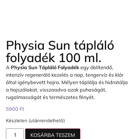
Physia Sun tápláló
folyadék 100 ml.
A
Physia Sun Tápláló Folyadék
egy öblítendő,
intenzív regeneráló kezelés a nap, tengervíz és klór
által igénybevett hajra. Mélyen táplálja és hidratálja
a hajszálakat, visszaadva azok puhaságát,
rugalmasságát és természetes fényét.
5900
Ft
Készleten (utánrendelhető)
KOSÁRBA TESZEM