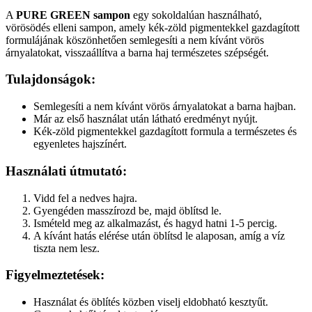
A
PURE GREEN sampon
egy sokoldalúan használható,
vörösödés elleni sampon, amely kék-zöld pigmentekkel gazdagított
formulájának köszönhetően semlegesíti a nem kívánt vörös
árnyalatokat, visszaállítva a barna haj természetes szépségét.
Tulajdonságok:
Semlegesíti a nem kívánt vörös árnyalatokat a barna hajban.
Már az első használat után látható eredményt nyújt.
Kék-zöld pigmentekkel gazdagított formula a természetes és
egyenletes hajszínért.
Használati útmutató:
Vidd fel a nedves hajra.
Gyengéden masszírozd be, majd öblítsd le.
Ismételd meg az alkalmazást, és hagyd hatni 1-5 percig.
A kívánt hatás elérése után öblítsd le alaposan, amíg a víz
tiszta nem lesz.
Figyelmeztetések:
Használat és öblítés közben viselj eldobható kesztyűt.