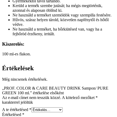
Gyermekektől távol tartandó.
Kerüld a termék szembe jutását; ha mégis megtörténik,
azonnal és alaposan öblítsd ki.
Ne használd a terméket szemöldök vagy szempilla festésére.
Hűvös, száraz helyen tárold, közvetlen napfénytől és hőtől
védve.
Ne használd a terméket, ha bőrkiütésed van, vagy ha a
fejbőröd érzékeny, irritált.
Kiszerelés:
100 ml-es flakon.
Értékelések
Még nincsenek értékelések.
„PROF. COLOR & CARE BEAUTY DRINK Sampon/ PURE
GREEN 100 ml.” értékelése elsőként
Az e-mail címet nem tesszük közzé.
A kötelező mezőket
*
karakterrel jelöltük
A te értékelésed
*
Értékelésed
*