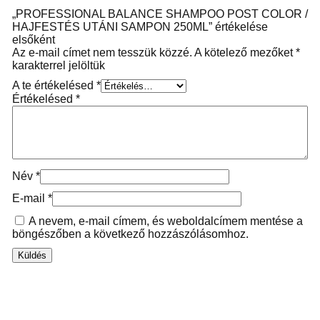
„PROFESSIONAL BALANCE SHAMPOO POST COLOR /
HAJFESTÉS UTÁNI SAMPON 250ML” értékelése
elsőként
Az e-mail címet nem tesszük közzé.
A kötelező mezőket
*
karakterrel jelöltük
A te értékelésed
*
Értékelésed
*
Név
*
E-mail
*
A nevem, e-mail címem, és weboldalcímem mentése a
böngészőben a következő hozzászólásomhoz.