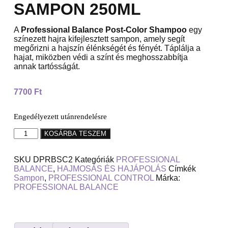
SAMPON 250ML
A
Professional Balance Post-Color Shampoo
egy
színezett hajra kifejlesztett sampon, amely segít
megőrizni a hajszín élénkségét és fényét. Táplálja a
hajat, miközben védi a színt és meghosszabbítja
annak tartósságát.
7700
Ft
Engedélyezett utánrendelésre
KOSÁRBA TESZEM
SKU
DPRBSC2
Kategóriák
PROFESSIONAL
BALANCE
,
HAJMOSÁS ÉS HAJÁPOLÁS
Címkék
Sampon
,
PROFESSIONAL CONTROL
Márka:
PROFESSIONAL BALANCE