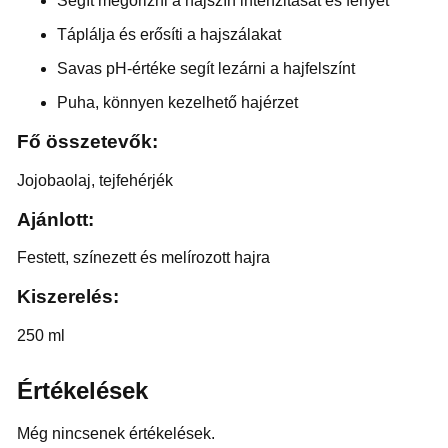
Segít megőrizni a hajszín intenzitását és fényét
Táplálja és erősíti a hajszálakat
Savas pH-értéke segít lezárni a hajfelszínt
Puha, könnyen kezelhető hajérzet
Fő összetevők:
Jojobaolaj, tejfehérjék
Ajánlott:
Festett, színezett és melírozott hajra
Kiszerelés:
250 ml
Értékelések
Még nincsenek értékelések.