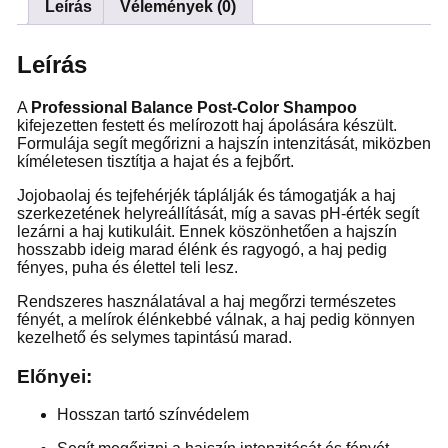
Leírás
Vélemények (0)
Leírás
A
Professional Balance Post-Color Shampoo
kifejezetten festett és melírozott haj ápolására készült.
Formulája segít megőrizni a hajszín intenzitását, miközben
kíméletesen tisztítja a hajat és a fejbőrt.
Jojobaolaj és tejfehérjék táplálják és támogatják a haj
szerkezetének helyreállítását, míg a savas pH-érték segít
lezárni a haj kutikuláit. Ennek köszönhetően a hajszín
hosszabb ideig marad élénk és ragyogó, a haj pedig
fényes, puha és élettel teli lesz.
Rendszeres használatával a haj megőrzi természetes
fényét, a melírok élénkebbé válnak, a haj pedig könnyen
kezelhető és selymes tapintású marad.
Előnyei:
Hosszan tartó színvédelem