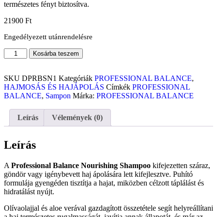
természetes fényt biztosítva.
21900
Ft
Engedélyezett utánrendelésre
Kosárba teszem
SKU
DPRBSN1
Kategóriák
PROFESSIONAL BALANCE
,
HAJMOSÁS ÉS HAJÁPOLÁS
Címkék
PROFESSIONAL
BALANCE
,
Sampon
Márka:
PROFESSIONAL BALANCE
Leírás
Vélemények (0)
Leírás
A
Professional Balance Nourishing Shampoo
kifejezetten száraz,
göndör vagy igénybevett haj ápolására lett kifejlesztve. Puhító
formulája gyengéden tisztítja a hajat, miközben célzott táplálást és
hidratálást nyújt.
Olívaolajjal és aloe verával gazdagított összetétele segít helyreállítani
a haj természetes rugalmasságát, javítja annak állapotát, és már az