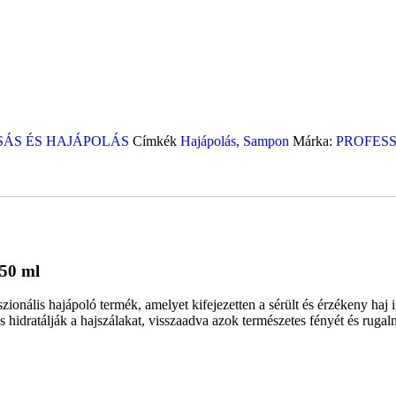
ÁS ÉS HAJÁPOLÁS
Címkék
Hajápolás
,
Sampon
Márka:
PROFES
50 ml
zionális hajápoló termék, amelyet kifejezetten a sérült és érzékeny haj 
s hidratálják a hajszálakat, visszaadva azok természetes fényét és rugal