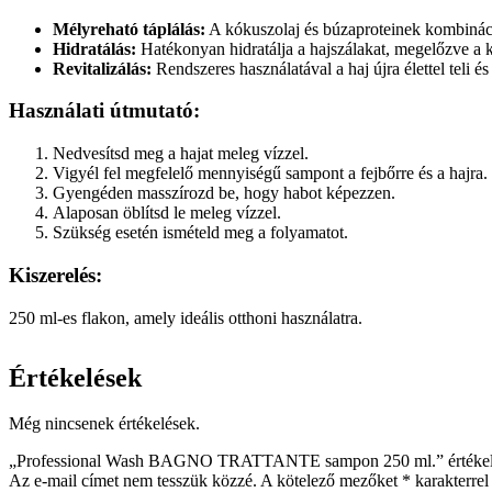
Mélyreható táplálás:
A kókuszolaj és búzaproteinek kombinációj
Hidratálás:
Hatékonyan hidratálja a hajszálakat, megelőzve a ki
Revitalizálás:
Rendszeres használatával a haj újra élettel teli és
Használati útmutató:
Nedvesítsd meg a hajat meleg vízzel.
Vigyél fel megfelelő mennyiségű sampont a fejbőrre és a hajra.
Gyengéden masszírozd be, hogy habot képezzen.
Alaposan öblítsd le meleg vízzel.
Szükség esetén ismételd meg a folyamatot.
Kiszerelés:
250 ml-es flakon, amely ideális otthoni használatra.
Értékelések
Még nincsenek értékelések.
„Professional Wash BAGNO TRATTANTE sampon 250 ml.” értékelé
Az e-mail címet nem tesszük közzé.
A kötelező mezőket
*
karakterrel 