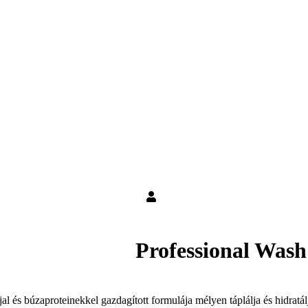
Professional W
al és búzaproteinekkel gazdagított formulája mélyen táplálja és hidratálj