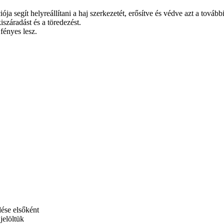
a segít helyreállítani a haj szerkezetét, erősítve és védve azt a tovább
száradást és a töredezést.
 fényes lesz.
se elsőként
jelöltük