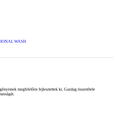
SIONAL WASH
igényeinek megfelelően fejlesztettek ki. Gazdag összetétele
masságát.