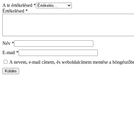
A te értékelésed
*
Értékelésed
*
Név
*
E-mail
*
A nevem, e-mail címem, és weboldalcímem mentése a böngészőb