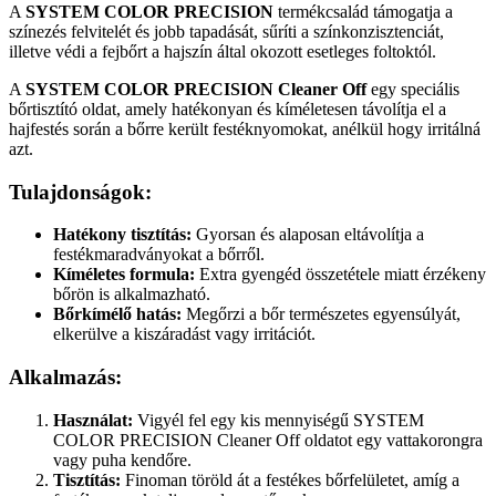
A
SYSTEM COLOR PRECISION
termékcsalád támogatja a
színezés felvitelét és jobb tapadását, sűríti a színkonzisztenciát,
illetve védi a fejbőrt a hajszín által okozott esetleges foltoktól.
A
SYSTEM COLOR PRECISION Cleaner Off
egy speciális
bőrtisztító oldat, amely hatékonyan és kíméletesen távolítja el a
hajfestés során a bőrre került festéknyomokat, anélkül hogy irritálná
azt.
Tulajdonságok:
Hatékony tisztítás:
Gyorsan és alaposan eltávolítja a
festékmaradványokat a bőrről.
Kíméletes formula:
Extra gyengéd összetétele miatt érzékeny
bőrön is alkalmazható.
Bőrkímélő hatás:
Megőrzi a bőr természetes egyensúlyát,
elkerülve a kiszáradást vagy irritációt.
Alkalmazás:
Használat:
Vigyél fel egy kis mennyiségű SYSTEM
COLOR PRECISION Cleaner Off oldatot egy vattakorongra
vagy puha kendőre.
Tisztítás:
Finoman töröld át a festékes bőrfelületet, amíg a