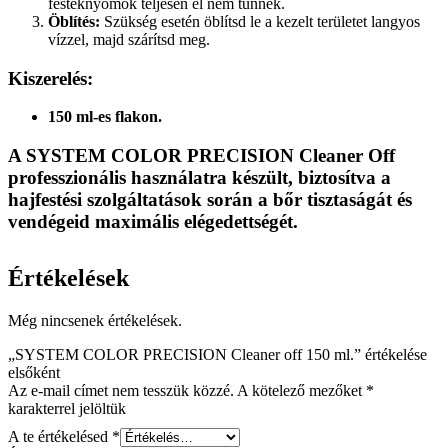
festéknyomok teljesen el nem tűnnek.
Öblítés:
Szükség esetén öblítsd le a kezelt területet langyos
vízzel, majd szárítsd meg.
Kiszerelés:
150 ml-es flakon.
A
SYSTEM COLOR PRECISION Cleaner Off
professzionális használatra készült, biztosítva a
hajfestési szolgáltatások során a bőr tisztaságát és
vendégeid maximális elégedettségét.
Értékelések
Még nincsenek értékelések.
„SYSTEM COLOR PRECISION Cleaner off 150 ml.” értékelése
elsőként
Az e-mail címet nem tesszük közzé.
A kötelező mezőket
*
karakterrel jelöltük
A te értékelésed
*