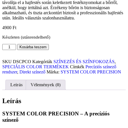
távolítja el a hajfestés során keletkezett festéknyomokat a bőrről,
anélkül, hogy irritálná azt. Érzékeny bőrön is biztonságosan
alkalmazható, és tiszta arckontúrt biztosít a professzionális hajfestés
után. Ideális választás szalonhasználatra.
4900
Ft
Készleten (utánrendelhető)
Kosárba teszem
SKU
DSCPCO
Kategóriák
SZÍNEZÉS ÉS SZÍNFOKOZÁS
,
SPECIÁLIS COLOR TERMÉKEK
Címkék
Precíziós színező
rendszer
,
Direkt színező
Márka:
SYSTEM COLOR PRECISION
Leírás
Vélemények (0)
Leírás
SYSTEM COLOR PRECISION – A precíziós
színező