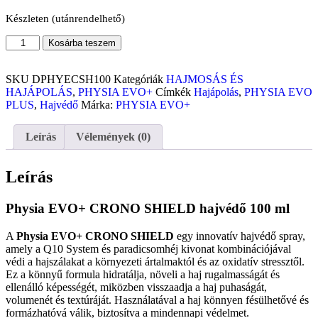
Készleten (utánrendelhető)
Kosárba teszem
SKU
DPHYECSH100
Kategóriák
HAJMOSÁS ÉS
HAJÁPOLÁS
,
PHYSIA EVO+
Címkék
Hajápolás
,
PHYSIA EVO
PLUS
,
Hajvédő
Márka:
PHYSIA EVO+
Leírás
Vélemények (0)
Leírás
Physia EVO+ CRONO SHIELD hajvédő 100 ml
A
Physia EVO+ CRONO SHIELD
egy innovatív hajvédő spray,
amely a Q10 System és paradicsomhéj kivonat kombinációjával
védi a hajszálakat a környezeti ártalmaktól és az oxidatív stressztől.
Ez a könnyű formula hidratálja, növeli a haj rugalmasságát és
ellenálló képességét, miközben visszaadja a haj puhaságát,
volumenét és textúráját. Használatával a haj könnyen fésülhetővé és
formázhatóvá válik, biztosítva a mindennapi védelmet.