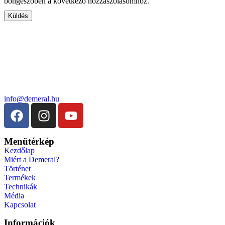
böngészőben a következő hozzászólásomhoz.
info@demeral.hu
Menütérkép
Kezdőlap
Miért a Demeral?
Történet
Termékek
Technikák
Média
Kapcsolat
Információk