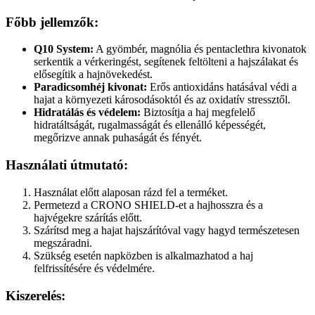
Főbb jellemzők:
Q10 System:
A gyömbér, magnólia és pentaclethra kivonatok
serkentik a vérkeringést, segítenek feltölteni a hajszálakat és
elősegítik a hajnövekedést.
Paradicsomhéj kivonat:
Erős antioxidáns hatásával védi a
hajat a környezeti károsodásoktól és az oxidatív stressztől.
Hidratálás és védelem:
Biztosítja a haj megfelelő
hidratáltságát, rugalmasságát és ellenálló képességét,
megőrizve annak puhaságát és fényét.
Használati útmutató:
Használat előtt alaposan rázd fel a terméket.
Permetezd a CRONO SHIELD-et a hajhosszra és a
hajvégekre szárítás előtt.
Szárítsd meg a hajat hajszárítóval vagy hagyd természetesen
megszáradni.
Szükség esetén napközben is alkalmazhatod a haj
felfrissítésére és védelmére.
Kiszerelés: