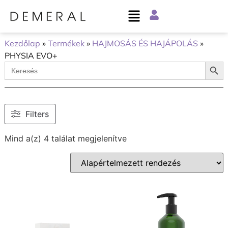
Kezdőlap
»
Termékek
»
HAJMOSÁS ÉS HAJÁPOLÁS
»
PHYSIA EVO+
Searc
Search
for:
Filters
Mind a(z) 4 találat megjelenítve