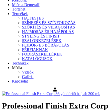
Kezdőlap
Miért a Demeral?
Történet
Termékek
HAJFESTÉS
SZÍNEZÉS ÉS SZÍNFOKOZÁS
SZŐKÍTÉS ÉS VILÁGOSÍTÁS
HAJMOSÁS ÉS HAJÁPOLÁS
STYLING ÉS FINISH
SZALONKEZELÉSEK
FEJBŐR- ÉS BŐRÁPOLÁS
FÉRFIAKNAK
FODRÁSZKELLÉKEK
KATALÓGUSOK
Technikák
Média
Videók
Galéria
Kapcsolat
Professional Finish Extra Corp