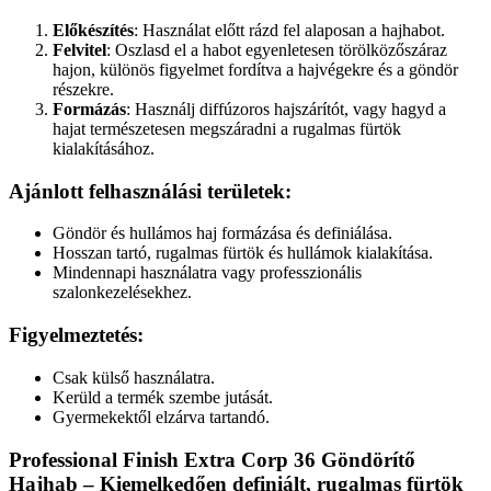
Előkészítés
: Használat előtt rázd fel alaposan a hajhabot.
Felvitel
: Oszlasd el a habot egyenletesen törölközőszáraz
hajon, különös figyelmet fordítva a hajvégekre és a göndör
részekre.
Formázás
: Használj diffúzoros hajszárítót, vagy hagyd a
hajat természetesen megszáradni a rugalmas fürtök
kialakításához.
Ajánlott felhasználási területek
:
Göndör és hullámos haj formázása és definiálása.
Hosszan tartó, rugalmas fürtök és hullámok kialakítása.
Mindennapi használatra vagy professzionális
szalonkezelésekhez.
Figyelmeztetés
:
Csak külső használatra.
Kerüld a termék szembe jutását.
Gyermekektől elzárva tartandó.
Professional Finish Extra Corp 36 Göndörítő
Hajhab
– Kiemelkedően definiált, rugalmas fürtök