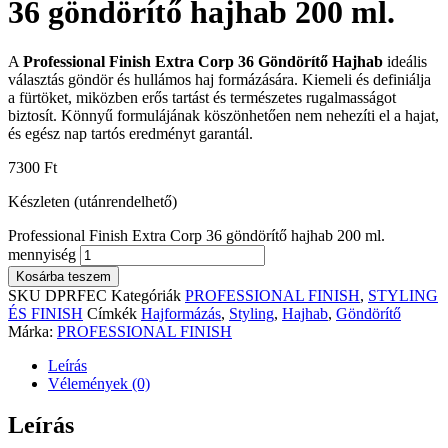
36 göndörítő hajhab 200 ml.
A
Professional Finish Extra Corp 36 Göndörítő Hajhab
ideális
választás göndör és hullámos haj formázására. Kiemeli és definiálja
a fürtöket, miközben erős tartást és természetes rugalmasságot
biztosít. Könnyű formulájának köszönhetően nem nehezíti el a hajat,
és egész nap tartós eredményt garantál.
7300
Ft
Készleten (utánrendelhető)
Professional Finish Extra Corp 36 göndörítő hajhab 200 ml.
mennyiség
Kosárba teszem
SKU
DPRFEC
Kategóriák
PROFESSIONAL FINISH
,
STYLING
ÉS FINISH
Címkék
Hajformázás
,
Styling
,
Hajhab
,
Göndörítő
Márka:
PROFESSIONAL FINISH
Leírás
Vélemények (0)
Leírás