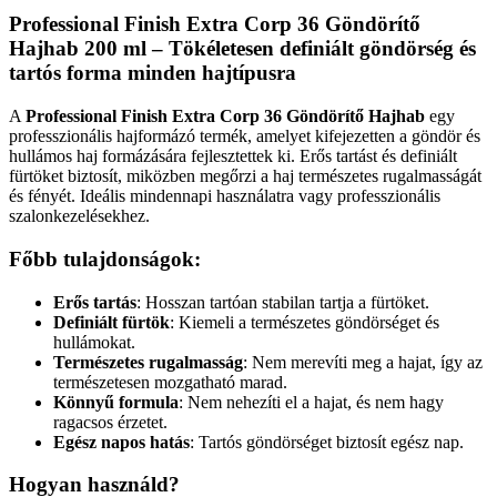
Professional Finish Extra Corp 36 Göndörítő
Hajhab 200 ml – Tökéletesen definiált göndörség és
tartós forma minden hajtípusra
A
Professional Finish Extra Corp 36 Göndörítő Hajhab
egy
professzionális hajformázó termék, amelyet kifejezetten a göndör és
hullámos haj formázására fejlesztettek ki. Erős tartást és definiált
fürtöket biztosít, miközben megőrzi a haj természetes rugalmasságát
és fényét. Ideális mindennapi használatra vagy professzionális
szalonkezelésekhez.
Főbb tulajdonságok
:
Erős tartás
: Hosszan tartóan stabilan tartja a fürtöket.
Definiált fürtök
: Kiemeli a természetes göndörséget és
hullámokat.
Természetes rugalmasság
: Nem merevíti meg a hajat, így az
természetesen mozgatható marad.
Könnyű formula
: Nem nehezíti el a hajat, és nem hagy
ragacsos érzetet.
Egész napos hatás
: Tartós göndörséget biztosít egész nap.
Hogyan használd?