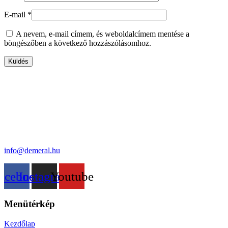
E-mail
*
A nevem, e-mail címem, és weboldalcímem mentése a
böngészőben a következő hozzászólásomhoz.
info@demeral.hu
acebook
Instagram
Youtube
Menütérkép
Kezdőlap